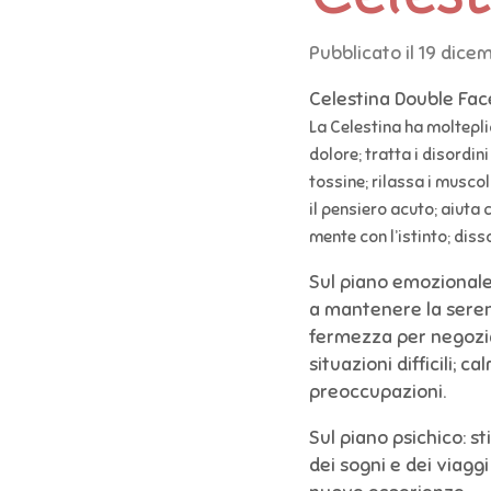
Pubblicato il 19 dice
Celestina Double Face
La Celestina ha molteplic
dolore; tratta i disordini
tossine; rilassa i muscol
il pensiero acuto; aiuta 
mente con l’istinto; disso
Sul piano emozionale: a
a mantenere la sereni
fermezza per negoziar
situazioni difficili; c
preoccupazioni.
Sul piano psichico: s
dei sogni e dei viaggi 