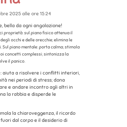
mbre 2025 alle ore 15:24
, bella da ogni angolazione!
i proprietà: sul piano fisico attenua il
 degli occhi e delle orecchie; elimina le
i.
Sul piano mentale: porta calma; stimola
coi concetti complessi; sintonizza la
lve il panico.
iuta a risolvere i conflitti interiori,
tà nei periodi di stress; dona
e e andare incontro agli altri in
alma la rabbia e disperde le
timola la chiaroveggenza, il ricordo
fuori dal corpo e il desiderio di