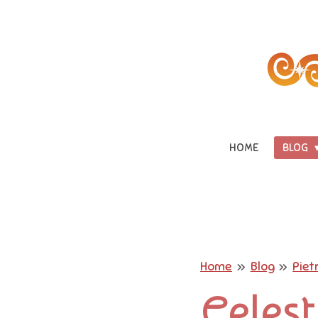
Vai
al
contenuto
principale
HOME
BLOG
Home
»
Blog
»
Pietr
Celest