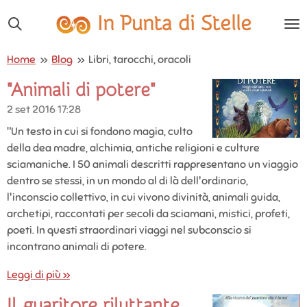
Vai
In Punta di Stelle
al
contenuto
Home
»
Blog
»
Libri, tarocchi, oracoli
principale
"Animali di potere"
2 set 2016
17:28
"Un testo in cui si fondono magia, culto
della dea madre, alchimia, antiche religioni e culture
sciamaniche. I 50 animali descritti rappresentano un viaggio
dentro se stessi, in un mondo al di là dell'ordinario,
l'inconscio collettivo, in cui vivono divinità, animali guida,
archetipi, raccontati per secoli da sciamani, mistici, profeti,
poeti. In questi straordinari viaggi nel subconscio si
incontrano animali di potere.
Leggi di più »
Il guaritore riluttante