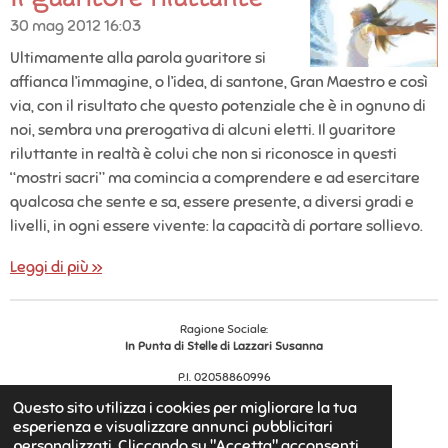
30 mag 2012
16:03
Ultimamente alla parola guaritore si
affianca l’immagine, o l’idea, di santone, Gran Maestro e così
via, con il risultato che questo potenziale che è in ognuno di
noi, sembra una prerogativa di alcuni eletti. Il guaritore
riluttante in realtà è colui che non si riconosce in questi
“mostri sacri” ma comincia a comprendere e ad esercitare
qualcosa che sente e sa, essere presente, a diversi gradi e
livelli, in ogni essere vivente: la capacità di portare sollievo.
Leggi di più »
Ragione Sociale:
In Punta di Stelle di Lazzari Susanna
P.I. 02058860996
Reg. Impr.
456528
Questo sito utilizza i cookies per migliorare la tua
© 2025 - 2026 In Punta di Stelle
esperienza e visualizzare annunci pubblicitari
Fornito da
Webador
personalizzati. Cliccando su "Accetta" acconsenti