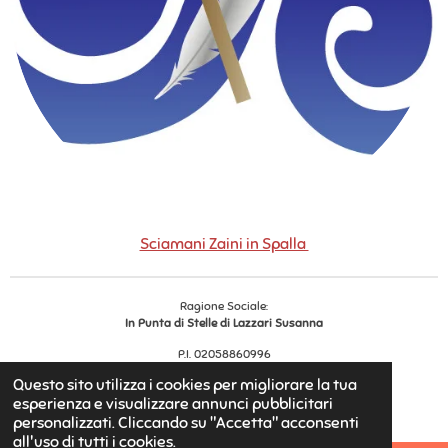
Sciamani Zaini in Spalla
Ragione Sociale:
In Punta di Stelle di Lazzari Susanna
P.I. 02058860996
Reg. Impr.
456528
Questo sito utilizza i cookies per migliorare la tua
© 2025 - 2026 In Punta di Stelle
esperienza e visualizzare annunci pubblicitari
Fornito da
Webador
personalizzati. Cliccando su "Accetta" acconsenti
all'uso di tutti i cookies.