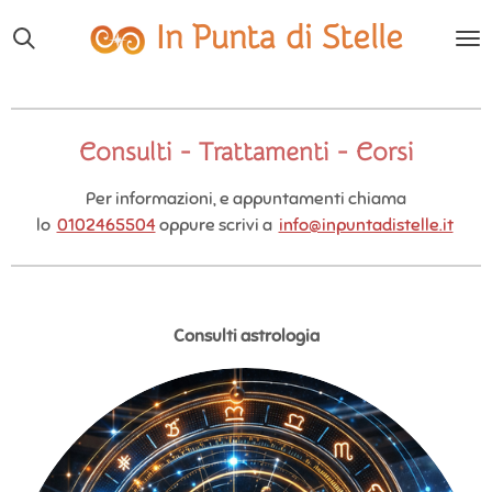
Vai
In Punta di Stelle
al
contenuto
principale
Consulti - Trattamenti - Corsi
Per informazioni, e appuntamenti chiama
lo
0102465504
oppure scrivi a
info@inpuntadistelle.it
Consulti astrologia