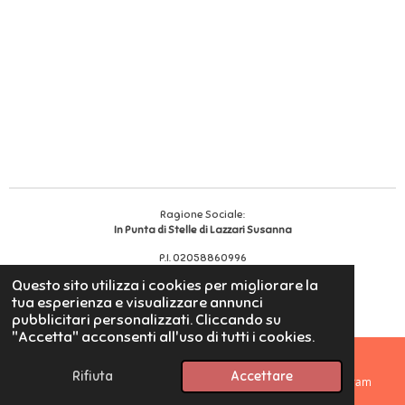
Ragione Sociale:
In Punta di Stelle di Lazzari Susanna
P.I. 02058860996
Reg. Impr.
456528
Questo sito utilizza i cookies per migliorare la
© 2025 - 2026 In Punta di Stelle
tua esperienza e visualizzare annunci
Fornito da
Webador
pubblicitari personalizzati. Cliccando su
"Accetta" acconsenti all'uso di tutti i cookies.
Rifiuta
Accettare
Email
Telefono
Mappa
Instagram