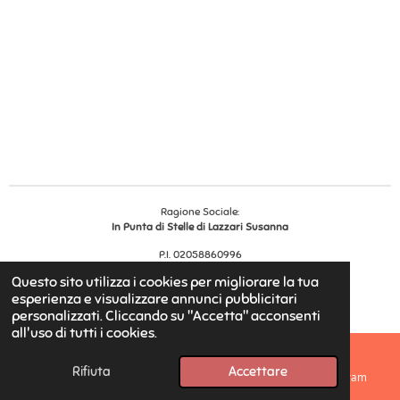
Ragione Sociale:
In Punta di Stelle di Lazzari Susanna
P.I. 02058860996
Reg. Impr.
456528
Questo sito utilizza i cookies per migliorare la tua
© 2025 - 2026 In Punta di Stelle
esperienza e visualizzare annunci pubblicitari
Fornito da
Webador
personalizzati. Cliccando su "Accetta" acconsenti
all'uso di tutti i cookies.
Rifiuta
Accettare
Email
Telefono
Mappa
Instagram