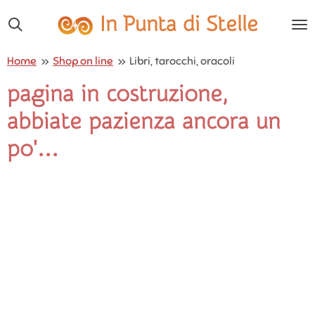
Vai
In Punta di Stelle
al
contenuto
Home
»
Shop on line
»
Libri, tarocchi, oracoli
principale
pagina in costruzione,
abbiate pazienza ancora un
po'...