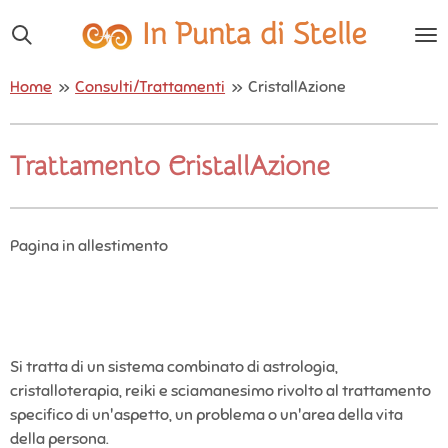
Vai
In Punta di Stelle
al
contenuto
Home
»
Consulti/Trattamenti
»
CristallAzione
principale
Trattamento CristallAzione
Pagina in allestimento
Si tratta di un sistema combinato di astrologia,
cristalloterapia, reiki e sciamanesimo rivolto al trattamento
specifico di un'aspetto, un problema o un'area della vita
della persona.