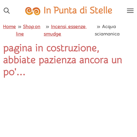
Vai
In Punta di Stelle
al
contenuto
Home
»
Shop on
»
Incensi, essenze,
»
Acqua
principale
line
smudge
sciamanica
pagina in costruzione,
abbiate pazienza ancora un
po'...