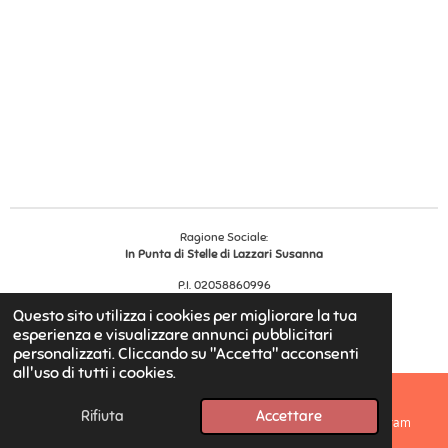
Ragione Sociale:
In Punta di Stelle di Lazzari Susanna
P.I. 02058860996
Reg. Impr.
456528
Questo sito utilizza i cookies per migliorare la tua
© 2025 - 2026 In Punta di Stelle
esperienza e visualizzare annunci pubblicitari
Fornito da
Webador
personalizzati. Cliccando su "Accetta" acconsenti
all'uso di tutti i cookies.
Rifiuta
Accettare
Email
Telefono
Mappa
Instagram