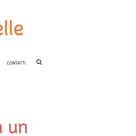
lle
CONTATTI
a un