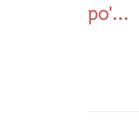
po'...