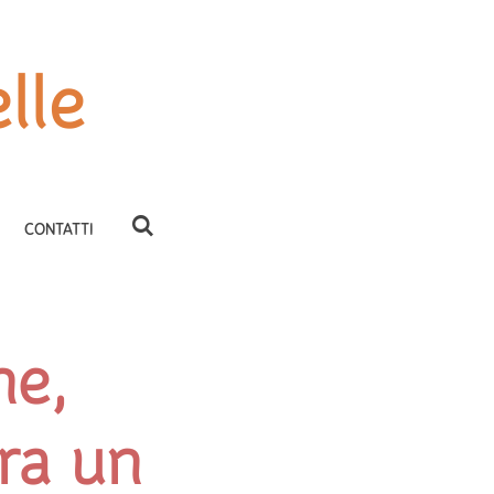
lle
CONTATTI
ne,
ra un