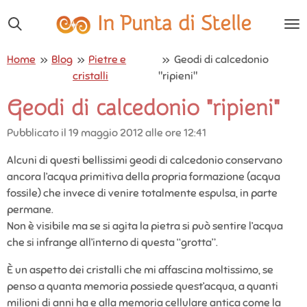
Vai
In Punta di Stelle
al
contenuto
Home
»
Blog
»
Pietre e
»
Geodi di calcedonio
principale
cristalli
"ripieni"
Geodi di calcedonio "ripieni"
Pubblicato il 19 maggio 2012 alle ore 12:41
Alcuni di questi bellissimi geodi di calcedonio conservano
ancora l’acqua primitiva della propria formazione (acqua
fossile) che invece di venire totalmente espulsa, in parte
permane.
Non è visibile ma se si agita la pietra si può sentire l’acqua
che si infrange all’interno di questa “grotta”.
È un aspetto dei cristalli che mi affascina moltissimo, se
penso a quanta memoria possiede quest’acqua, a quanti
milioni di anni ha e alla memoria cellulare antica come la