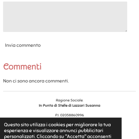
Invia commento
Commenti
Non ci sono ancora commenti.
Ragione Sociale:
In Punta di Stelle di Lazzari Susanna
P.I. 02058860996
Reg. Impr.
456528
Questo sito utilizza i cookies per migliorare la tua
© 2025 - 2026 In Punta di Stelle
esperienza e visualizzare annunci pubblicitari
Fornito da
Webador
personalizzati. Cliccando su "Accetta" acconsenti