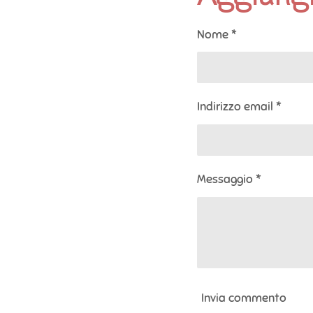
v
v
v
i
i
i
d
d
d
Nome *
i
i
i
Indirizzo email *
Messaggio *
Invia commento