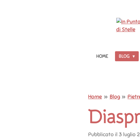
Vai
al
contenuto
principale
HOME
BLOG
Home
»
Blog
»
Pietre
Diaspr
Pubblicato il 3 luglio 