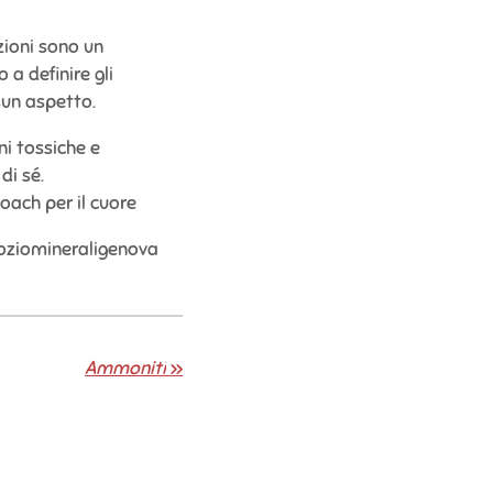
zioni sono un
 a definire gli
ssun aspetto.
ni tossiche e
di sé.
oach per il cuore
goziomineraligenova
Ammoniti
»