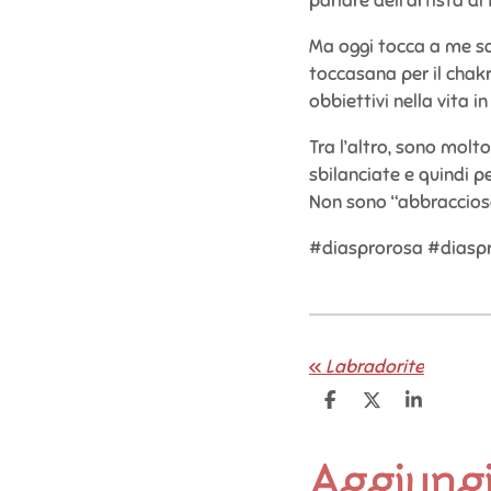
parlare dell’artista di
Ma oggi tocca a me sal
toccasana per il chakr
obbiettivi nella vita 
Tra l’altro, sono molt
sbilanciate e quindi p
Non sono “abbraccioso
#diasprorosa #diaspro
«
Labradorite
C
C
C
o
o
o
n
n
n
d
d
d
Aggiung
i
i
i