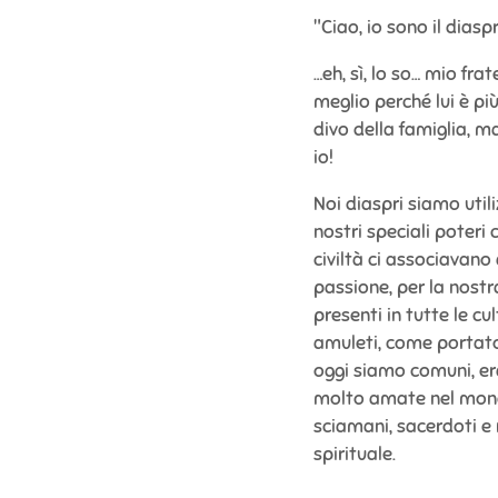
"Ciao, io sono il diasp
…eh, sì, lo so… mio fra
meglio perché lui è più
divo della famiglia, m
io!
Noi diaspri siamo utili
nostri speciali poteri 
civiltà ci associavano 
passione, per la nost
presenti in tutte le c
amuleti, come portato
oggi siamo comuni, er
molto amate nel mond
sciamani, sacerdoti e 
spirituale.