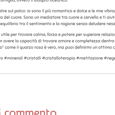
 famiglia, ovvero il diaspro oceanico.
ire sul palco: io sono il più romantico e dolce e le mie vibra
a del cuore. Sono un mediatore tra cuore e cervello e ti aiuto
in equilibrio tra il sentimento e la ragione senza deludere ne
o utile per trovare calma, forza e potere per superare relazio
er avere la capacità di trovare amore e completezza dentro 
” come il quarzo rosa è vero, ma puoi definirmi un ottimo c
 #minerali #cristalli #cristalloterapia #metitazione #ne
i commento