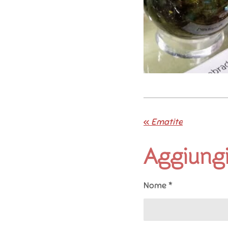
«
Ematite
Aggiung
Nome *