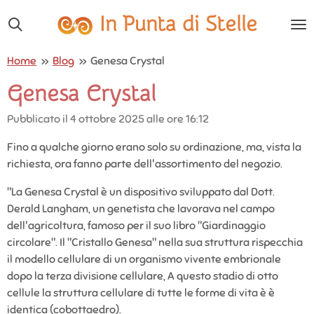
Vai
In Punta di Stelle
al
contenuto
Home
»
Blog
»
Genesa Crystal
principale
Genesa Crystal
Pubblicato il 4 ottobre 2025 alle ore 16:12
Fino a qualche giorno erano solo su ordinazione, ma, vista la
richiesta, ora fanno parte dell'assortimento del negozio.
"La Genesa Crystal è un dispositivo sviluppato dal Dott.
Derald Langham, un genetista che lavorava nel campo
dell'agricoltura, famoso per il suo libro "Giardinaggio
circolare". Il "Cristallo Genesa" nella sua struttura rispecchia
il modello cellulare di un organismo vivente embrionale
dopo la terza divisione cellulare, A questo stadio di otto
cellule la struttura cellulare di tutte le forme di vita è è
identica (cobottaedro).