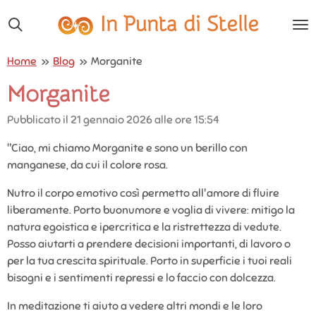
Vai
In Punta di Stelle
al
contenuto
Home
»
Blog
»
Morganite
principale
Morganite
Pubblicato il 21 gennaio 2026 alle ore 15:54
"Ciao, mi chiamo Morganite e sono un berillo con
manganese, da cui il colore rosa.
Nutro il corpo emotivo così permetto all'amore di fluire
liberamente. Porto buonumore e voglia di vivere: mitigo la
natura egoistica e ipercritica e la ristrettezza di vedute.
Posso aiutarti a prendere decisioni importanti, di lavoro o
per la tua crescita spirituale. Porto in superficie i tuoi reali
bisogni e i sentimenti repressi e lo faccio con dolcezza.
In meditazione ti aiuto a vedere altri mondi e le loro