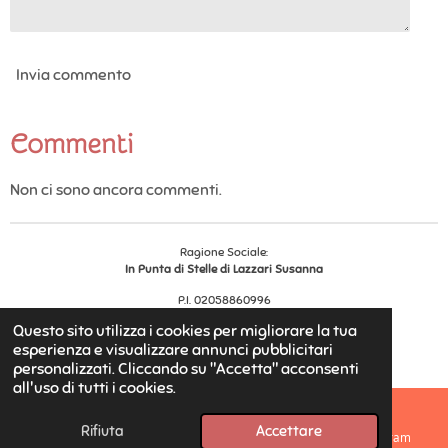
Invia commento
Commenti
Non ci sono ancora commenti.
Ragione Sociale:
In Punta di Stelle di Lazzari Susanna
P.I. 02058860996
Reg. Impr.
456528
Questo sito utilizza i cookies per migliorare la tua
© 2025 - 2026 In Punta di Stelle
esperienza e visualizzare annunci pubblicitari
Fornito da
Webador
personalizzati. Cliccando su "Accetta" acconsenti
all'uso di tutti i cookies.
Rifiuta
Accettare
Email
Telefono
Mappa
Instagram