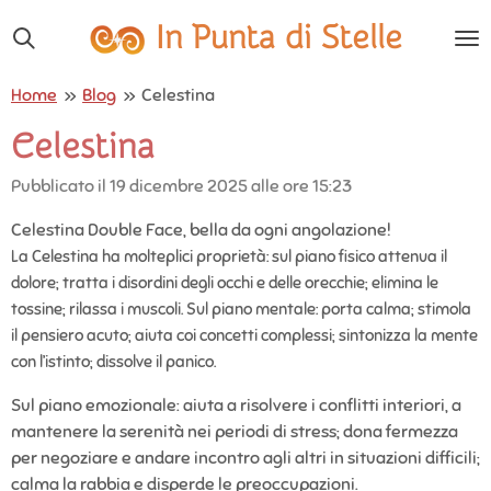
Vai
In Punta di Stelle
al
contenuto
Home
»
Blog
»
Celestina
principale
Celestina
Pubblicato il 19 dicembre 2025 alle ore 15:23
Celestina Double Face, bella da ogni angolazione!
La Celestina ha molteplici proprietà: sul piano fisico attenua il
dolore; tratta i disordini degli occhi e delle orecchie; elimina le
tossine; rilassa i muscoli.
Sul piano mentale: porta calma; stimola
il pensiero acuto; aiuta coi concetti complessi; sintonizza la mente
con l’istinto; dissolve il panico.
Sul piano emozionale: aiuta a risolvere i conflitti interiori, a
mantenere la serenità nei periodi di stress; dona fermezza
per negoziare e andare incontro agli altri in situazioni difficili;
calma la rabbia e disperde le preoccupazioni.