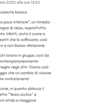
bre 2025 alle ore 13:50
colecite bianca.
la pace interiore", un rimedio
sogno di relax, soprattutto
. Infatti, aiuta il cuore a
santi che lo soffocano, così
ivi e con bassa vibrazione.
chi lavora in gruppo, così da
 e contemporaneamente
eglio negli altri. Siamo così
eggio che un cambio di visione
e rivoluzionario!
one, in quanto sblocca il
etto "Terzo occhio" e
oni nitide e maggiore