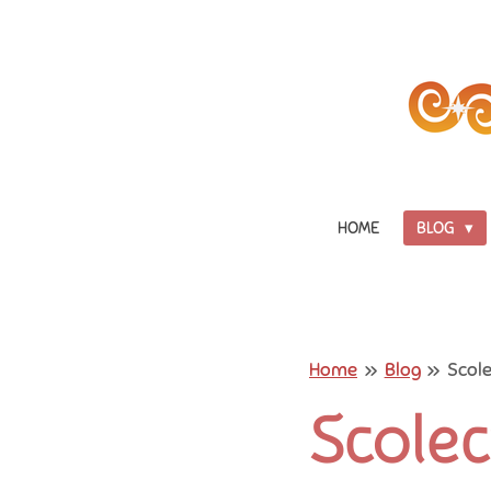
Vai
al
contenuto
principale
HOME
BLOG
Home
»
Blog
»
Scole
Scolec